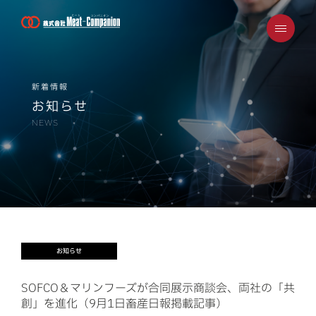
ミート・コンパニオンについて
新着情報
お知らせ
会社概要
NEWS
事業案内/取り扱い商品
安心安全・SDGｓへの取り組み
採用案内
お知らせ
お知らせ・メディア掲載情報
SOFCO＆マリンフーズが合同展示商談会、両社の「共
創」を進化（9月1日畜産日報掲載記事）