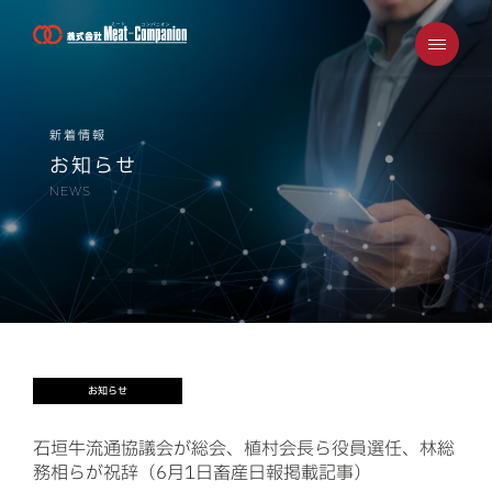
ミート・コンパニオンについて
新着情報
お知らせ
会社概要
NEWS
事業案内/取り扱い商品
安心安全・SDGｓへの取り組み
採用案内
お知らせ
お知らせ・メディア掲載情報
石垣牛流通協議会が総会、植村会長ら役員選任、林総
務相らが祝辞（6月1日畜産日報掲載記事）