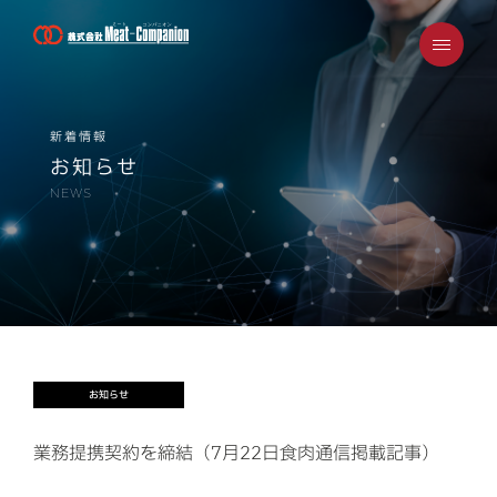
ミート・コンパニオンについて
新着情報
お知らせ
会社概要
NEWS
事業案内/取り扱い商品
安心安全・SDGｓへの取り組み
採用案内
お知らせ
お知らせ・メディア掲載情報
業務提携契約を締結（7月22日食肉通信掲載記事）